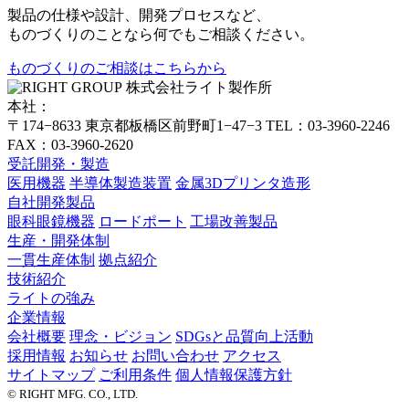
製品の仕様や設計、開発プロセスなど、
ものづくりのことなら何でもご相談ください。
ものづくりのご相談はこちらから
株式会社ライト製作所
本社：
〒174−8633 東京都板橋区前野町1−47−3
TEL：03-3960-2246
FAX：03-3960-2620
受託開発・製造
医用機器
半導体製造装置
金属3Dプリンタ造形
自社開発製品
眼科眼鏡機器
ロードポート
工場改善製品
生産・開発体制
一貫生産体制
拠点紹介
技術紹介
ライトの強み
企業情報
会社概要
理念・ビジョン
SDGsと品質向上活動
採用情報
お知らせ
お問い合わせ
アクセス
サイトマップ
ご利用条件
個人情報保護方針
© RIGHT MFG. CO., LTD.