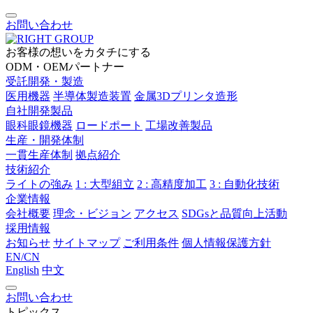
お問い合わせ
お客様の想いをカタチにする
ODM・OEMパートナー
受託開発・製造
医用機器
半導体製造装置
金属3Dプリンタ造形
自社開発製品
眼科眼鏡機器
ロードポート
工場改善製品
生産・開発体制
一貫生産体制
拠点紹介
技術紹介
ライトの強み
1 : 大型組立
2 : 高精度加工
3 : 自動化技術
企業情報
会社概要
理念・ビジョン
アクセス
SDGsと品質向上活動
採用情報
お知らせ
サイトマップ
ご利用条件
個人情報保護方針
EN/CN
English
中文
お問い合わせ
トピックス