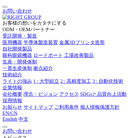
お問い合わせ
お客様の想いをカタチにする
ODM・OEMパートナー
受託開発・製造
医用機器
半導体製造装置
金属3Dプリンタ造形
自社開発製品
眼科眼鏡機器
ロードポート
工場改善製品
生産・開発体制
一貫生産体制
拠点紹介
技術紹介
ライトの強み
1 : 大型組立
2 : 高精度加工
3 : 自動化技術
企業情報
会社概要
理念・ビジョン
アクセス
SDGsと品質向上活動
採用情報
お知らせ
サイトマップ
ご利用条件
個人情報保護方針
EN/CN
English
中文
お問い合わせ
トピックス