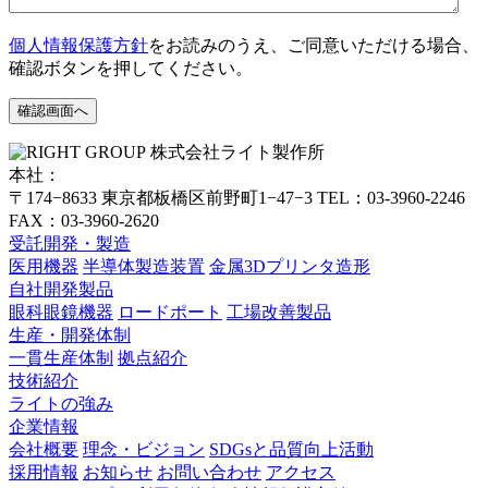
個人情報保護方針
をお読みのうえ、ご同意いただける場合、
確認ボタンを押してください。
株式会社ライト製作所
本社：
〒174−8633 東京都板橋区前野町1−47−3
TEL：03-3960-2246
FAX：03-3960-2620
受託開発・製造
医用機器
半導体製造装置
金属3Dプリンタ造形
自社開発製品
眼科眼鏡機器
ロードポート
工場改善製品
生産・開発体制
一貫生産体制
拠点紹介
技術紹介
ライトの強み
企業情報
会社概要
理念・ビジョン
SDGsと品質向上活動
採用情報
お知らせ
お問い合わせ
アクセス