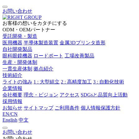
お問い合わせ
お客様の想いをカタチにする
ODM・OEMパートナー
受託開発・製造
医用機器
半導体製造装置
金属3Dプリンタ造形
自社開発製品
眼科眼鏡機器
ロードポート
工場改善製品
生産・開発体制
一貫生産体制
拠点紹介
技術紹介
ライトの強み
1 : 大型組立
2 : 高精度加工
3 : 自動化技術
企業情報
会社概要
理念・ビジョン
アクセス
SDGsと品質向上活動
採用情報
お知らせ
サイトマップ
ご利用条件
個人情報保護方針
EN/CN
English
中文
お問い合わせ
お問い合わせ